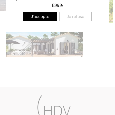
page.
J'accepte
Je refuse