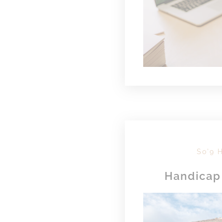
So'9 
Handicap