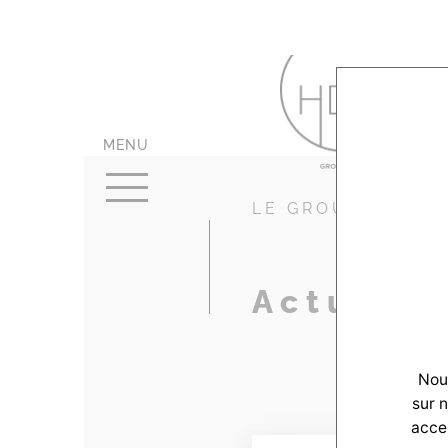
MENU
LE GROUPE
Actualit
Nous
sur 
accep