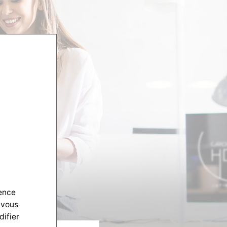
ience
 vous
difier