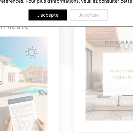
références. Pour plus d'informations, veuillez consulter
cette
Les atouts de
Congés d
J'accepte
Je refuse
on neuve