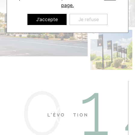
page.
J'accepte
Je refuse
Lecteur
vidéo