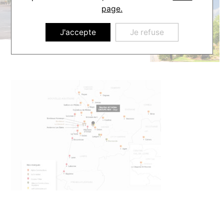
page.
J'accepte
Je refuse