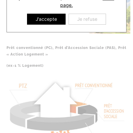
page.
J'accepte
Je refuse
Prêt conventionné (PC), Prêt d’Accession Sociale (PAS),
Prêt
« Action Logement »
(ex-1 % Logement)