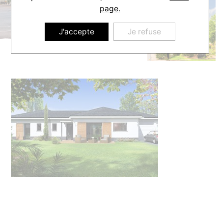
page.
J'accepte
Je refuse