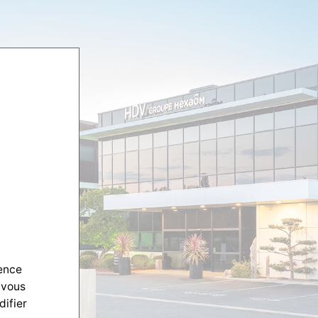
ience
 vous
difier