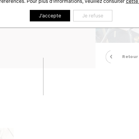
références. Pour plus d'informations, veuillez consulter
cette
J'accepte
Je refuse
Retour