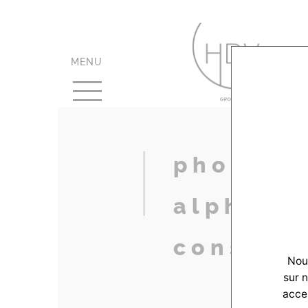
MENU
photo-ha
alpha-
constru
Nous
sur 
accep