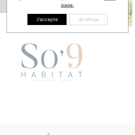
page.
J'accepte
Je refuse