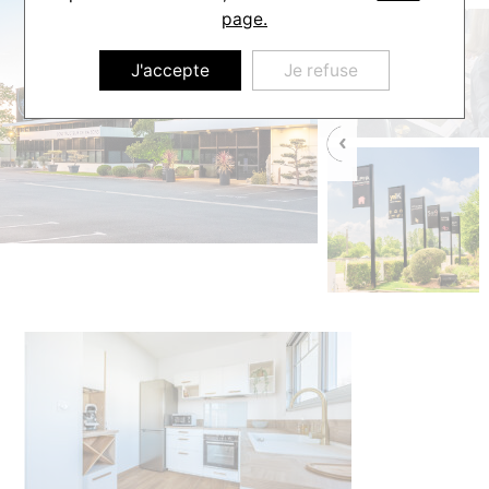
page.
J'accepte
Je refuse