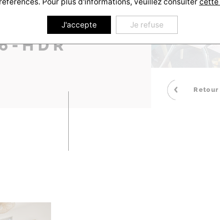
références. Pour plus d'informations, veuillez consulter
cette
0250116-
J'accepte
Je refuse
6-HDR
Retour