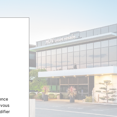
ience
 vous
difier