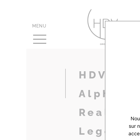
MENU
HDV-
AlphaCo
Realisat
Nous
sur 
LegeCap
accep