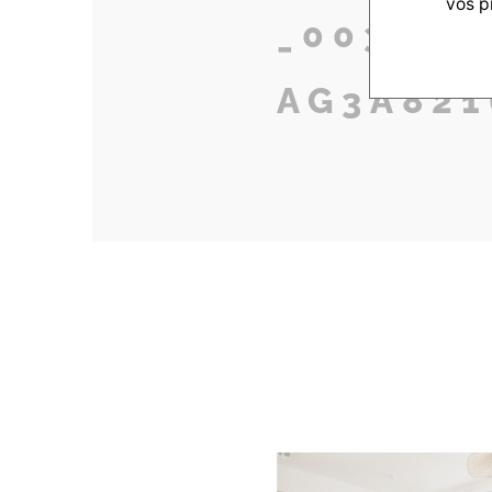
vos p
_0039_2
AG3A821