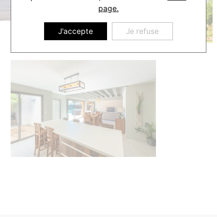
page.
J'accepte
Je refuse