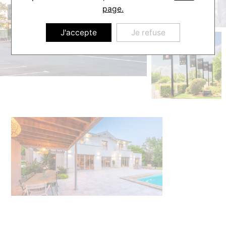
page.
J'accepte
Je refuse