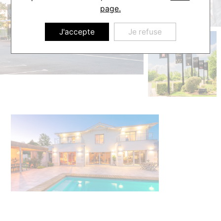
page.
J'accepte
Je refuse