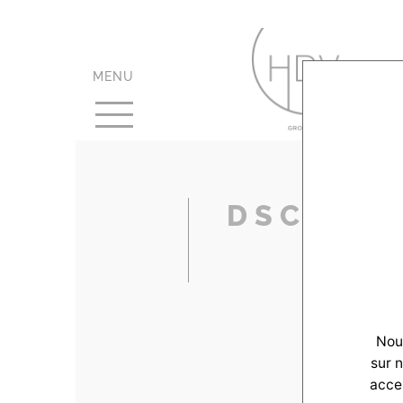
MENU
DSC_995
Nous
sur 
accep