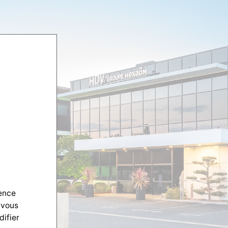
ience
 vous
difier