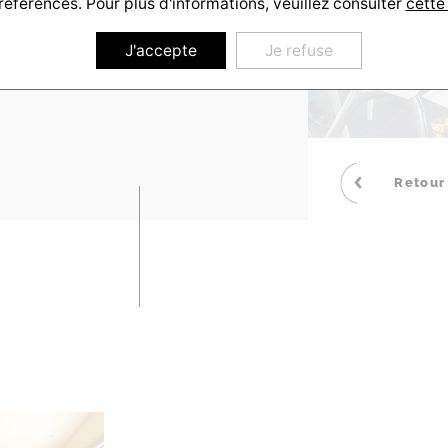
références. Pour plus d'informations, veuillez consulter
cette
J'accepte
Je refuse
Retour