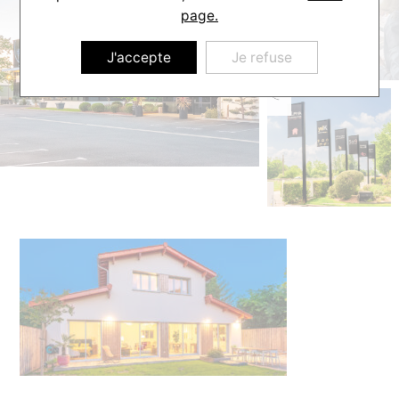
page.
J'accepte
Je refuse