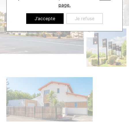
page.
J'accepte
Je refuse