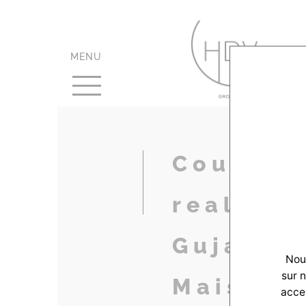
MENU
Couleur-
realisat
GujanMe
Nous
sur 
Maison1
accep