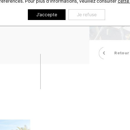
références. Pour plus d'informations, veuillez consulter
cette
J'accepte
Je refuse
Retour