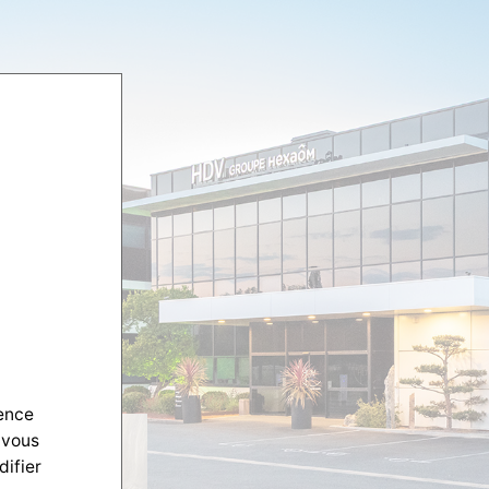
ience
 vous
difier