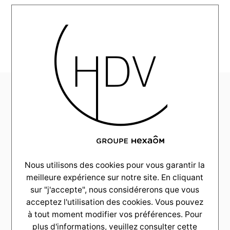
RÉALISATIONS
MENU
Villa d’élégance à
La Teste de Buch
COULEUR VILLAS
Nous utilisons des cookies pour vous garantir la
Sur un terrain paisible de 2 152 m², c’est un double
meilleure expérience sur notre site. En cliquant
projet qui a vu le jour sur la commune de La Teste de
sur "j'accepte", nous considérerons que vous
Buch, au bord du bassin d’Arcachon (33). Les
propriétaires y ont réalisé deux maisons à l’allure
acceptez l'utilisation des cookies. Vous pouvez
typique des villas Arcachonnaises de 118 m².
à tout moment modifier vos préférences. Pour
plus d'informations, veuillez consulter
cette