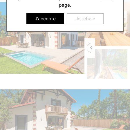
page.
J'accepte
Je refuse