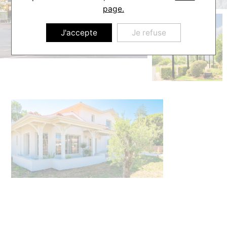
page.
J'accepte
Je refuse