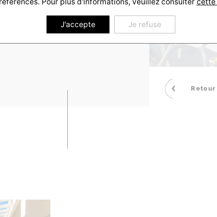
références. Pour plus d'informations, veuillez consulter
cette
J'accepte
Je refuse
Retour