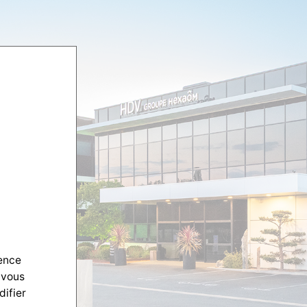
ience
 vous
difier