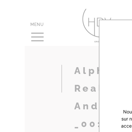
MENU
Alpha-
Realisat
Anderno
Nous
sur 
_0019_D
accep