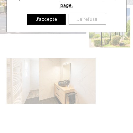
page.
J'accepte
Je refuse