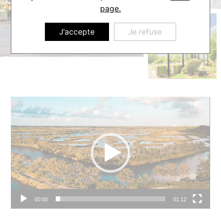
page.
J'accepte
Je refuse
Lecteur
vidéo
00:00
01:12