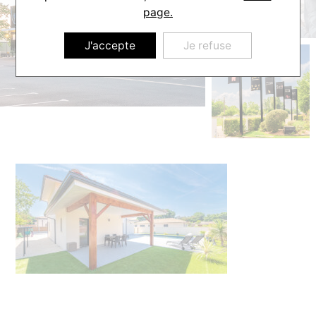
page.
J'accepte
Je refuse