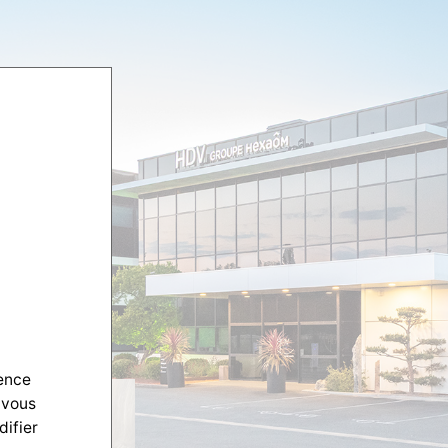
ience
 vous
difier