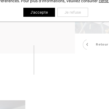
références. Pour plus d'informations, veuillez consulter
cette
SC_9228
J'accepte
Je refuse
Retour