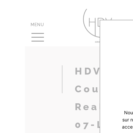
MENU
HDV-
CouleurV
Realisat
Nous
sur 
07-LeTe
accep