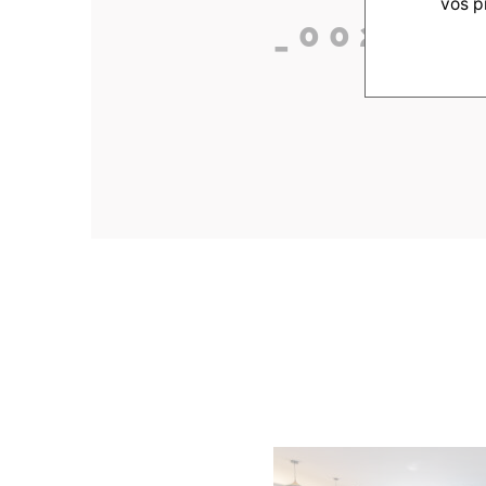
vos p
_0024_D