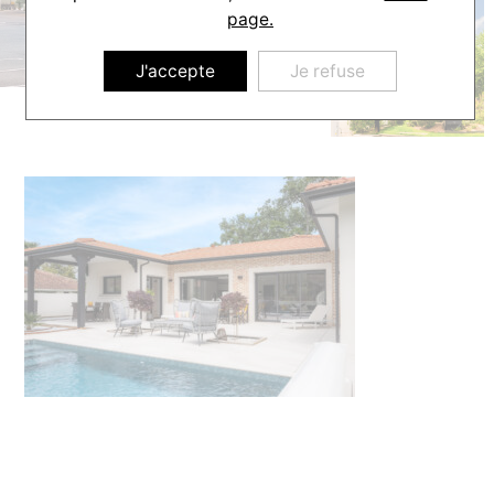
page.
J'accepte
Je refuse