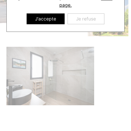
page.
J'accepte
Je refuse