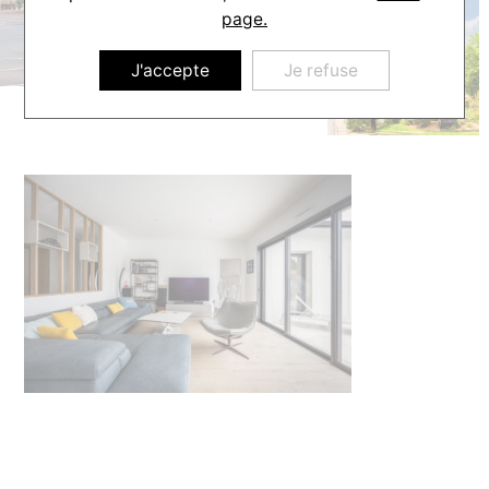
page.
J'accepte
Je refuse