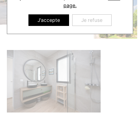
page.
J'accepte
Je refuse