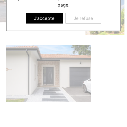
page.
J'accepte
Je refuse