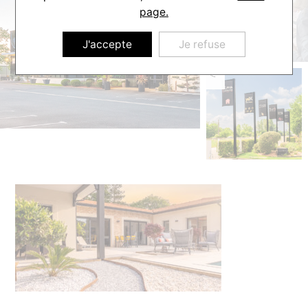
page.
J'accepte
Je refuse