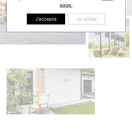
page.
J'accepte
Je refuse