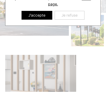
page.
J'accepte
Je refuse