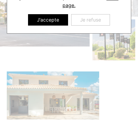
page.
J'accepte
Je refuse