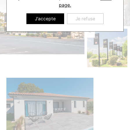
page.
J'accepte
Je refuse