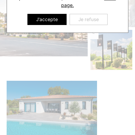
page.
J'accepte
Je refuse