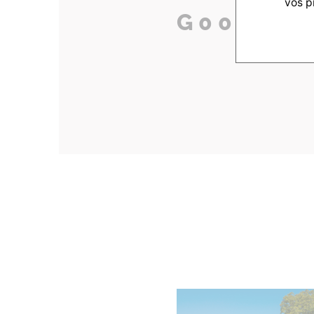
vos p
G00_002