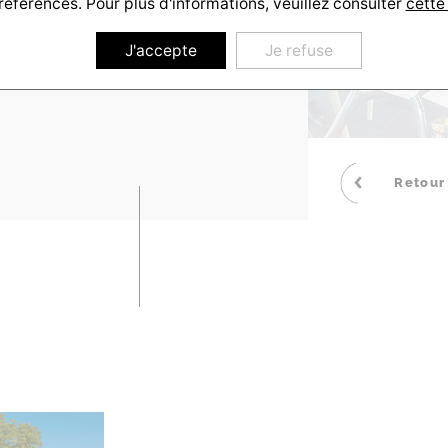
références. Pour plus d'informations, veuillez consulter
cette
2_DSCF5240
J'accepte
Je refuse
Retour