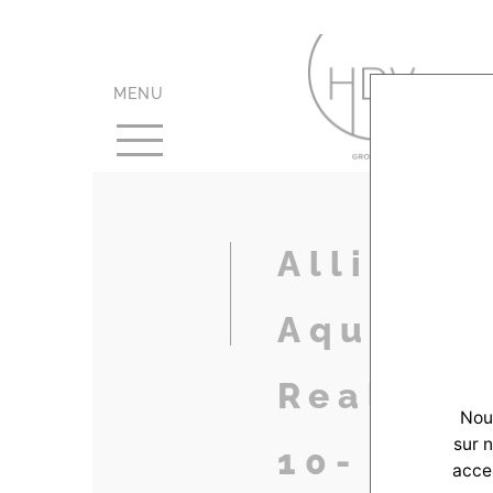
MENU
Alliance
Aquitain
Realisat
Nous
sur 
10-
accep