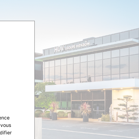
ience
 vous
difier