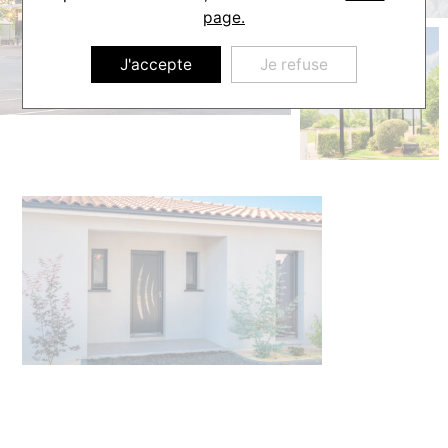
page.
J'accepte
Je refuse