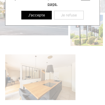
page.
J'accepte
Je refuse