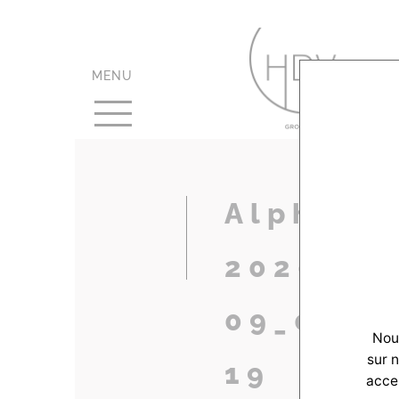
MENU
Alpha-Po
2020-
09_0018
Nous
sur 
19
accep