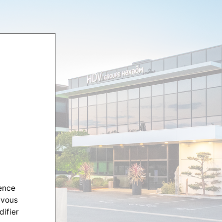
ience
 vous
difier