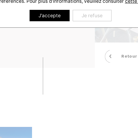
références. Pour plus d'informations, veuillez consulter
cette
J'accepte
Je refuse
Retour