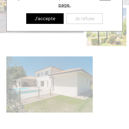
page.
J'accepte
Je refuse