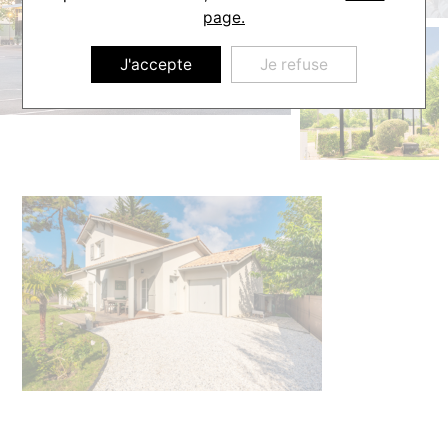
page.
J'accepte
Je refuse