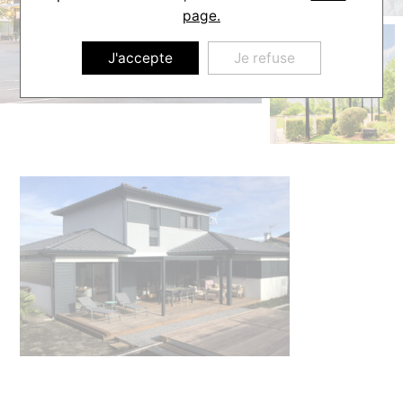
page.
J'accepte
Je refuse