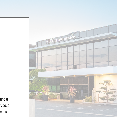
ience
 vous
difier