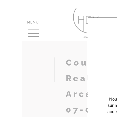
MENU
Couleurs
Realisat
Arcacho
Nous
sur 
07-04
accep