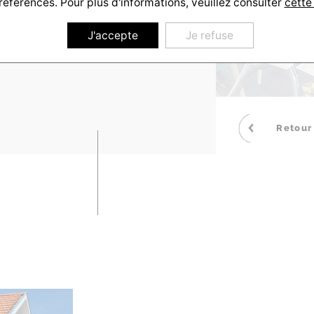
références. Pour plus d'informations, veuillez consulter
cette
J'accepte
Je refuse
Retour