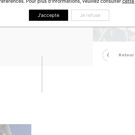
références. Pour plus d'informations, veuillez consulter
cette
J'accepte
Je refuse
Retour