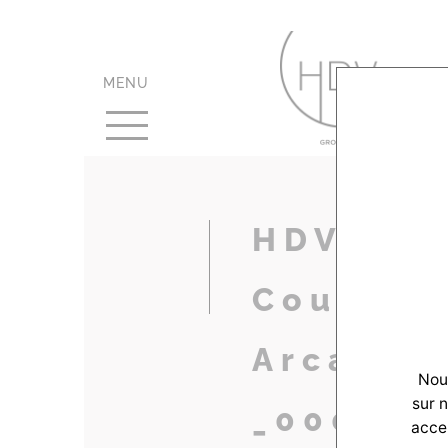
MENU
HDV-Rea
CouleurV
Arcacho
Nous
sur 
_0000_A
accep