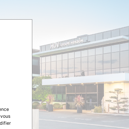
ience
 vous
difier