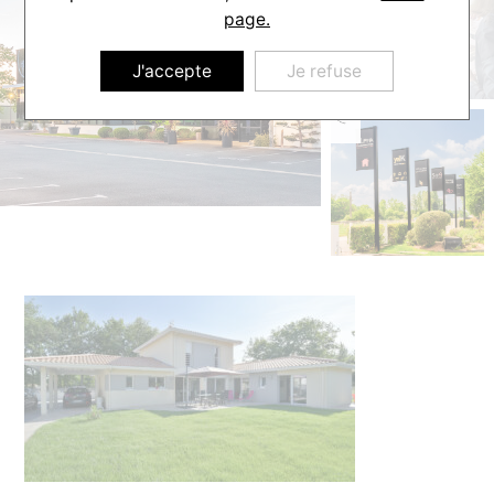
page.
J'accepte
Je refuse