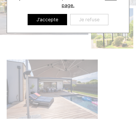
page.
J'accepte
Je refuse