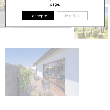
page.
J'accepte
Je refuse