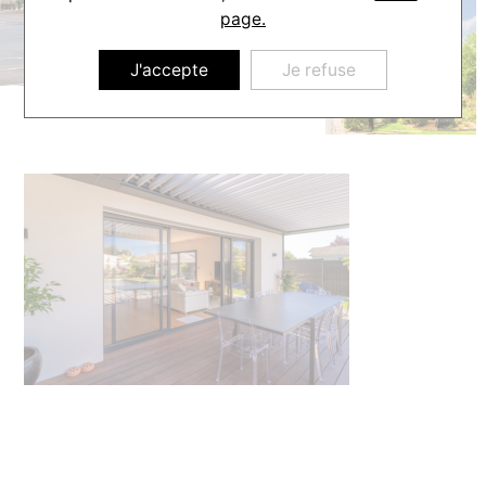
page.
J'accepte
Je refuse