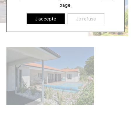
page.
J'accepte
Je refuse