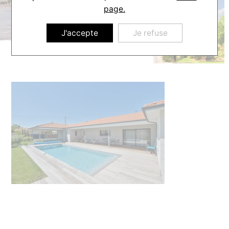
page.
J'accepte
Je refuse